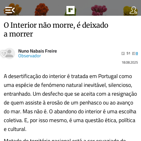
menu_open
O Interior não morre, é deixado
a morrer
Nuno Nabais Freire
51
0
Observador
18.08.2025
A desertificação do interior é tratada em Portugal como
uma espécie de fenómeno natural inevitável, silencioso,
entranhado. Um desfecho que se aceita com a resignação
de quem assiste à erosão de um penhasco ou ao avanço
do mar. Mas não é. O abandono do interior é uma escolha
coletiva. E, por isso mesmo, é uma questão ética, política
e cultural.
Metade do território nacional está a ser esvaziado de