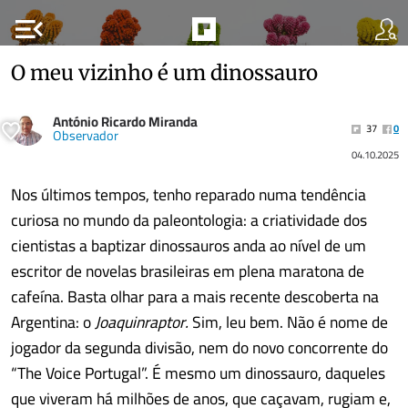
menu_open
O meu vizinho é um dinossauro
António Ricardo Miranda
37
0
Observador
04.10.2025
Nos últimos tempos, tenho reparado numa tendência
curiosa no mundo da paleontologia: a criatividade dos
cientistas a baptizar dinossauros anda ao nível de um
escritor de novelas brasileiras em plena maratona de
cafeína. Basta olhar para a mais recente descoberta na
Argentina: o
Joaquinraptor.
Sim, leu bem. Não é nome de
jogador da segunda divisão, nem do novo concorrente do
“The Voice Portugal”. É mesmo um dinossauro, daqueles
que viveram há milhões de anos, que caçavam, rugiam e,