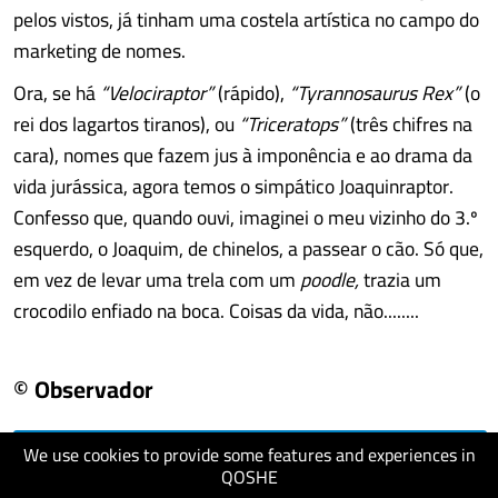
pelos vistos, já tinham uma costela artística no campo do
marketing de nomes.
Ora, se há
“Velociraptor”
(rápido),
“Tyrannosaurus Rex”
(o
rei dos lagartos tiranos), ou
“Triceratops”
(três chifres na
cara), nomes que fazem jus à imponência e ao drama da
vida jurássica, agora temos o simpático Joaquinraptor.
Confesso que, quando ouvi, imaginei o meu vizinho do 3.º
esquerdo, o Joaquim, de chinelos, a passear o cão. Só que,
em vez de levar uma trela com um
poodle,
trazia um
crocodilo enfiado na boca. Coisas da vida, não........
© Observador
We use cookies to provide some features and experiences in
visit website
QOSHE