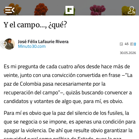
menu_open
Y el campo…, ¿qué?
José Félix Lafaurie Rivera
45
0
Minuto30.com
30.05.2026
Es mi pregunta de cada cuatro años desde hace más de
veinte, junto con una convicción convertida en frase –“La
paz de Colombia pasa necesariamente por la
recuperación del campo”–, quizás buscando convencer a
candidatos y votantes de algo que, para mí, es obvio.
Para mí es obvio que la paz del silencio de los fusiles, la
que se negocia o se impone, es apenas una condición para
apagar la violencia. De ahí que resulte obvio garantizar la
seguridad rural como política de Estado, pues la paz