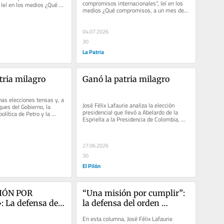
compromisos internacionales”, leí en los 
 leí en los medios ¿Qué 
medios ¿Qué compromisos, a un mes del 
n mes del...
fin de su mandato? Si, como...
04.07.2026
30
La Patria
tria milagro
Ganó la patria milagro
nas elecciones tensas y, a 
José Félix Lafaurie analiza la elección 
ues del Gobierno, la 
presidencial que llevó a Abelardo de la 
olítica de Petro y la 
Espriella a la Presidencia de Colombia, 
cursos...
plantea los principales...
27.06.2026
30
El Pilón
IÓN POR 
“Una misión por cumplir”: 
La defensa del 
la defensa del orden 
titucional
constitucional
En esta columna, José Félix Lafaurie 