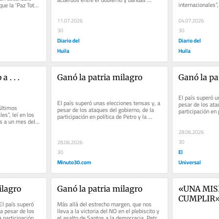
internacionales”,
ue la ‘Paz Total’ 
criminales no son apenas un...
compromisos a u
11.07.2026
04.07.2026
30
30
Diario del
Diario del
Huila
Huila
 . . . 
Ganó la patria milagro
Ganó la pa
El país superó u
El país superó unas elecciones tensas y, a 
pesar de los ataq
ltimos 
pesar de los ataques del gobierno, de la 
participación en p
s”, leí en los 
participación en política de Petro y la 
orientación de re
 a un mes del 
orientación de...
o...
28.06.2026
30
28.06.2026
El
30
Minuto30.com
Universal
ilagro
Ganó la patria milagro
«UNA MIS
CUMPLIR»: 
El país superó 
Más allá del estrecho margen, que nos 
orden cons
a pesar de los 
lleva a la victoria del NO en el plebiscito y 
 participación 
el asalto de Santos a la democracia, Petro 