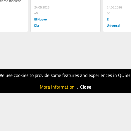
erno indolente. 
No. Inés es una...
Inés es una pers
24.05.2026
24.05.2026
40
50
El Nuevo
El
Día
Universal
We use cookies to provide some features and experiences in QOSH
More information
.
Close