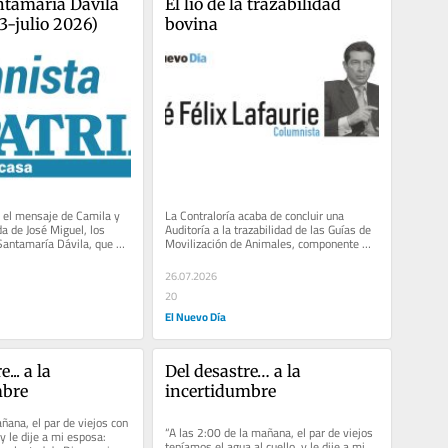
tamaría Dávila 
El lío de la trazabilidad 
3-julio 2026)
bovina
 el mensaje de Camila y 
La Contraloría acaba de concluir una 
a de José Miguel, los 
Auditoría a la trazabilidad de las Guías de 
Santamaría Dávila, que 
Movilización de Animales, componente 
oso gesto de...
crítico de la trazabilidad...
26.07.2026
20
El Nuevo Día
.. a la 
Del desastre… a la 
mbre
incertidumbre
ñana, el par de viejos con 
“A las 2:00 de la mañana, el par de viejos 
y le dije a mi esposa: 
teníamos el agua al cuello, y le dije a mi 