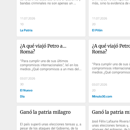
bandas criminales no son apenas un 
más, sino la evidencia de q
escándalo más, sino la...
escondía un plan de...
11.07.2026
11.07.2026
10
20
La Patria
El Pilón
¿A qué viajó Petro a… 
¿A qué viajó Petro a
Roma?
Roma?
“Para cumplir uno de sus últimos 
“Para cumplir uno de sus ú
compromisos internacionales”, leí en los 
compromisos internacionale
medios ¿Qué compromisos a un mes del 
medios ¿Qué compromisos
fin de su mandato? Si, como...
fin de su mandato? Si, com
03.07.2026
30
03.07.2026
El Nuevo
20
Día
Minuto30.com
Ganó la patria milagro
Ganó la patria m
José Félix Lafaurie Rivera 
El país superó unas elecciones tensas y, a 
unas elecciones tensas y, 
pesar de los ataques del Gobierno, de la 
ataques del gobierno, de la