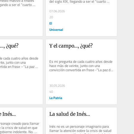
edio masivo a finales 
del siglo XIX, llegando a ser el “cuarto 
gando a ser el “cuarto 
poder” por su capacidad...
07.06.2026
20
El
Universal
…, ¿qué?
Y el campo…, ¿qué?
e cada cuatro años desde 
Es mi pregunta de cada cuatro años desde 
te, junto con una 
hace más de veinte, junto con una 
rtida en frase –“La paz de 
convicción convertida en frase -“La paz de 
Colombia pasa...
30.05.2026
40
La Patria
e Inés…
La salud de Inés…
rsonaje creado para llamar 
Inés no es un personaje imaginario para 
 la crisis de salud en que 
llamar la atención sobre la crisis de salud 
obierno indolente. No. 