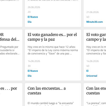
no tenía margen para...
26.06.2026
20
21.06.2026
El Nuevo
40
Día
Minuto30.com
R 
El voto ganadero es… por el 
El voto gana
ensa del 
campo y la paz
campo y la
onal
 Preguntado por 
Hoy creo en lo mismo que hace 12 años: 
Hoy creo en lo 
sucedería si 
“El imperio de la Ley como máxima norma 
“El imperio de l
dos electorales, 
de convivencia y “llave” de una paz 
convivencia y lla
perdurable; la seguridad...
la seguridad com
14.06.2026
14.06.2026
30
40
El Nuevo
El
Día
Universal
 . . . por 
Con las encuestas… a 
Con las en
z
cuestas
cuestas
El mundo cambió luego a “la encuesta” 
“La prensa”, com