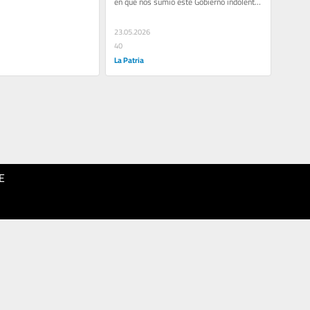
en que nos sumió este Gobierno indolente. 
ona...
No. Inés es una...
23.05.2026
40
La Patria
E