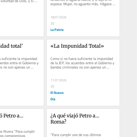
voluntad de Dios, y si 
esposa: Mujer, no aguanto más. Hágase la 
voluntad de Dios,...
18.07.2026
20
La Patria
dad total’
«La Impunidad Total»
 suficiente la impunidad 
Como si no fuera suficiente la impunidad 
uerdos entre el Gobierno y 
de la JEP, los acuerdos entre el Gobierno y 
s no son apenas un 
bandas criminales no son apenas un 
ino la...
escándalo más, sino la...
11.07.2026
20
El Nuevo
Día
ó Petro a… 
¿A qué viajó Petro a… 
Roma?
ie Rivera “Para cumplir 
“Para cumplir uno de sus últimos 
mos compromisos 