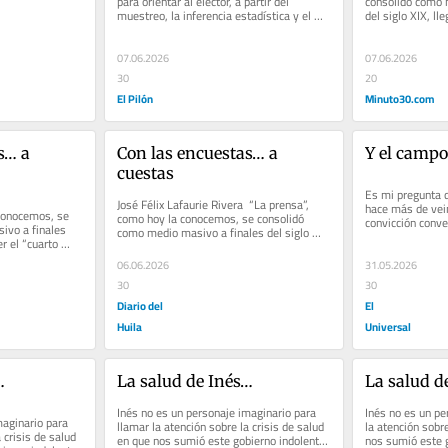
para orientar al elector, a partir del 
consolidó como m
muestreo, la inferencia estadística y el 
del siglo XIX, lle
procesamiento de datos.
poder”, por su...
07.06.2026
07.06.2026
30
20
El Pilón
Minuto30.com
… a 
Con las encuestas… a 
Y el campo
cuestas
Es mi pregunta d
José Félix Lafaurie Rivera  “La prensa”, 
hace más de vein
conocemos, se 
como hoy la conocemos, se consolidó 
convicción conve
vo a finales 
como medio masivo a finales del siglo 
Colombia pasa...
r el “cuarto 
XIX, llegando a ser el...
06.06.2026
31.05.2026
30
30
Diario del
El
Huila
Universal
…
La salud de Inés…
La salud d
Inés no es un personaje imaginario para 
Inés no es un pe
aginario para 
llamar la atención sobre la crisis de salud 
la atención sobre
 crisis de salud 
en que nos sumió este gobierno indolente. 
nos sumió este g