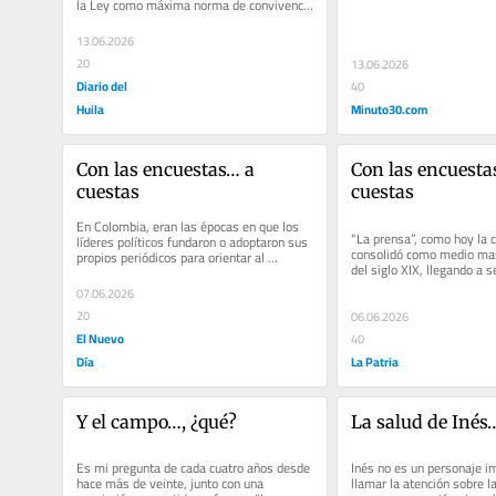
la Ley como máxima norma de convivencia 
y “llave” de...
13.06.2026
20
13.06.2026
Diario del
40
Huila
Minuto30.com
Con las encuestas… a 
Con las encuestas
cuestas
cuestas
En Colombia, eran las épocas en que los 
“La prensa”, como hoy la 
líderes políticos fundaron o adoptaron sus 
consolidó como medio masi
propios periódicos para orientar al 
del siglo XIX, llegando a se
electorado; en que los...
poder”, por su...
07.06.2026
20
06.06.2026
El Nuevo
40
Día
La Patria
Y el campo…, ¿qué?
La salud de Inés
Es mi pregunta de cada cuatro años desde 
Inés no es un personaje im
hace más de veinte, junto con una 
llamar la atención sobre la