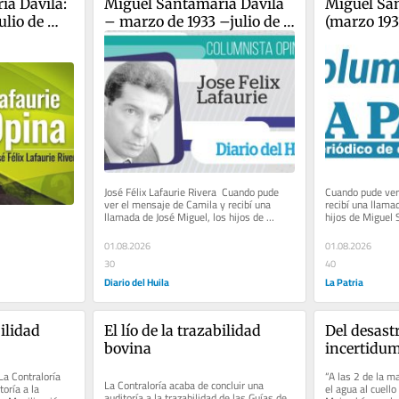
a Dávila: 
Miguel Santamaría Dávila 
Miguel San
lio de 
– marzo de 1933 –julio de 
(marzo 193
2026
José Félix Lafaurie Rivera  Cuando pude 
Cuando pude ver
ver el mensaje de Camila y recibí una 
recibí una llamad
llamada de José Miguel, los hijos de 
hijos de Miguel 
Miguel Santamaria Dávila,...
tuvieron el herm
01.08.2026
01.08.2026
30
40
Diario del Huila
La Patria
ilidad 
El lío de la trazabilidad 
Del desastre.
bovina
incertidu
La Contraloría 
“A las 2 de la ma
La Contraloría acaba de concluir una 
oría a la 
el agua al cuello 
auditoría a la trazabilidad de las Guías de 