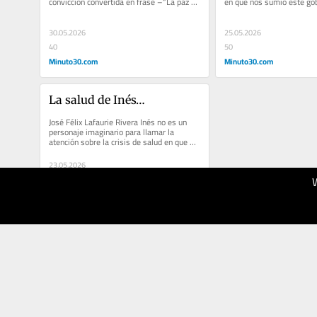
convicción convertida en frase –“La paz de 
en que nos sumió este gobi
Colombia pasa...
No. Inés es una...
30.05.2026
25.05.2026
40
50
Minuto30.com
Minuto30.com
La salud de Inés…
José Félix Lafaurie Rivera Inés no es un 
personaje imaginario para llamar la 
atención sobre la crisis de salud en que 
nos sumió este gobierno...
23.05.2026
40
Diario del
Huila