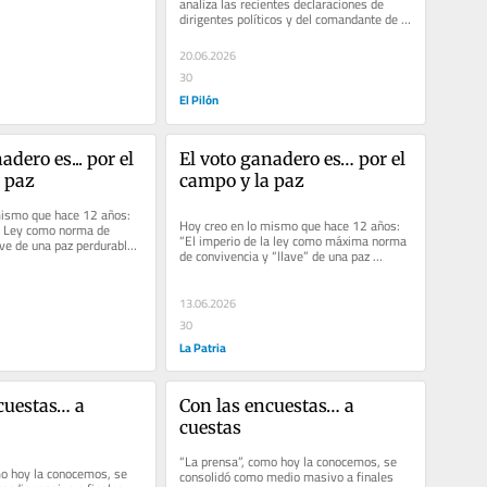
analiza las recientes declaraciones de 
dirigentes políticos y del comandante de 
las Fuerzas Militares,...
20.06.2026
30
El Pilón
dero es... por el 
El voto ganadero es… por el 
 paz
campo y la paz
mismo que hace 12 años: 
Hoy creo en lo mismo que hace 12 años: 
a Ley como norma de 
“El imperio de la ley como máxima norma 
ve de una paz perdurable; 
de convivencia y “llave” de una paz 
o derecho...
perdurable; la seguridad...
13.06.2026
30
La Patria
cuestas… a 
Con las encuestas… a 
cuestas
“La prensa”, como hoy la conocemos, se 
o hoy la conocemos, se 
consolidó como medio masivo a finales 