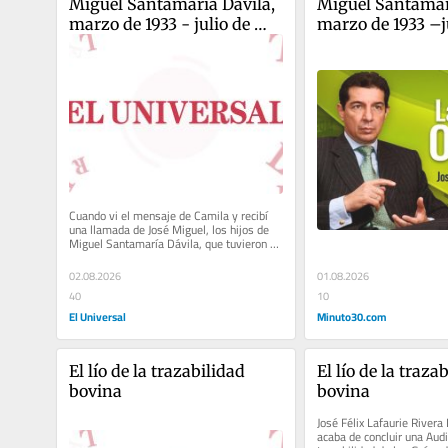
Miguel Santamaría Dávila, 
Miguel Santamarí
marzo de 1933 - julio de 
marzo de 1933 –ju
2026
2026
Cuando vi el mensaje de Camila y recibí 
una llamada de José Miguel, los hijos de 
Miguel Santamaría Dávila, que tuvieron el 
hermoso gesto de...
02.08.2026
01.08.2026
40
10
El Universal
Minuto30.com
El lío de la trazabilidad 
El lío de la trazab
bovina
bovina
José Félix Lafaurie Rivera 
acaba de concluir una Audit