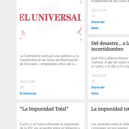
trazabilidad de las Guías d
de Animales, componente.
25.07.2026
10
Diario del
Huila
Del desastre… a la
incertidumbre
La Contraloría concluyó una auditoría a la 
José Félix Lafaurie Rivera “
trazabilidad de las Guías de Movilización 
mañana, el par de viejos t
de Animales, componente crítico de la 
al cuello, y le dije a mi es
trazabilidad bovina,...
aguanto más....
18.07.2026
20
26.07.2026
Diario del
20
El Universal
Huila
“La Impunidad Total”
La impunidad to
Como si no fuera suficiente la impunidad 
Los acuerdos entre el Gob
de la JEP, los acuerdos entre el Gobierno y 
criminales no son apenas 