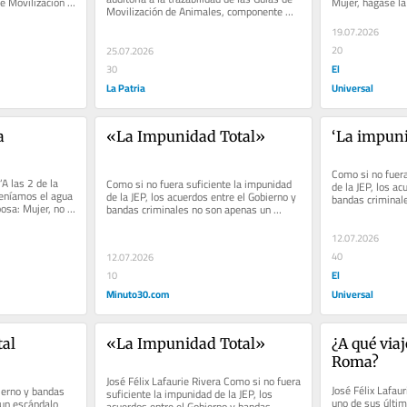
e Movilización 
Mujer, hágase la 
Movilización de Animales, componente 
..
este es el...
crítico de la trazabilidad...
19.07.2026
20
25.07.2026
El
30
La Patria
Universal
 
«La Impunidad Total»
‘La impuni
Como si no fuera
A las 2 de la 
Como si no fuera suficiente la impunidad 
de la JEP, los ac
eníamos el agua 
de la JEP, los acuerdos entre el Gobierno y 
bandas criminale
posa: Mujer, no 
bandas criminales no son apenas un 
escándalo más, s
escándalo más, sino la...
12.07.2026
40
12.07.2026
El
10
Minuto30.com
Universal
tal
«La Impunidad Total»
¿A qué viaj
Roma?
José Félix Lafaurie Rivera Como si no fuera 
José Félix Lafaur
ierno y bandas 
suficiente la impunidad de la JEP, los 
uno de sus últi
un escándalo 
acuerdos entre el Gobierno y bandas 