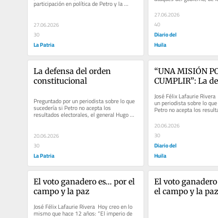
participación en política de Petro y la 
en política de...
orientación de...
27.06.2026
40
27.06.2026
Diario del
30
La Patria
Huila
La defensa del orden 
“UNA MISIÓN PO
constitucional
CUMPLIR”: La def
orden constituci
José Félix Lafaurie Rivera 
Preguntado por un periodista sobre lo que 
un periodista sobre lo que 
sucedería si Petro no acepta los 
Petro no acepta los resulta
resultados electorales, el general Hugo 
el general Hugo...
López, comandante de las Fuerzas...
20.06.2026
30
20.06.2026
Diario del
30
La Patria
Huila
El voto ganadero es… por el 
El voto ganadero es
campo y la paz
el campo y la pa
José Félix Lafaurie Rivera  Hoy creo en lo 
mismo que hace 12 años: “El imperio de 