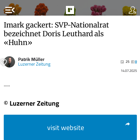
menu_open
Imark gackert: SVP-Nationalrat
bezeichnet Doris Leuthard als
«Huhn»
Patrik Müller
25
0
Luzerner Zeitung
14.07.2025
.....
© Luzerner Zeitung
visit website