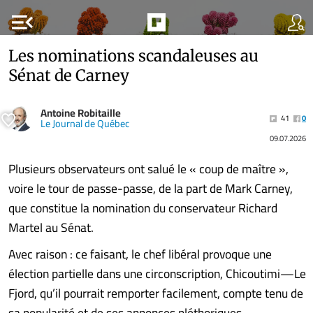
menu_open
Les nominations scandaleuses au
Sénat de Carney
Antoine Robitaille
41
0
Le Journal de Québec
09.07.2026
Plusieurs observateurs ont salué le « coup de maître »,
voire le tour de passe-passe, de la part de Mark Carney,
que constitue la nomination du conservateur Richard
Martel au Sénat.
Avec raison : ce faisant, le chef libéral provoque une
élection partielle dans une circonscription, Chicoutimi—Le
Fjord, qu’il pourrait remporter facilement, compte tenu de
sa popularité et de ses annonces pléthoriques