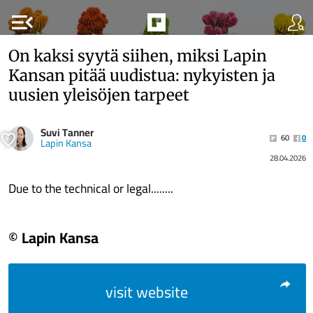
menu_open
On kaksi syytä siihen, miksi Lapin
Kansan pitää uu­dis­tua: ny­kyis­ten ja
uusien ylei­sö­jen tarpeet
Suvi Tanner
60
0
Lapin Kansa
28.04.2026
Due to the technical or legal........
© Lapin Kansa
visit website