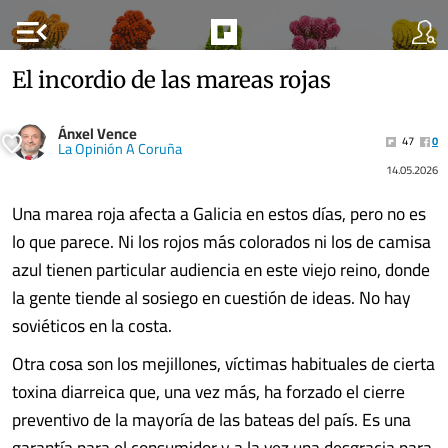
menu_open
El incordio de las mareas rojas
Ánxel Vence
47
0
La Opinión A Coruña
14.05.2026
Una marea roja afecta a Galicia en estos días, pero no es
lo que parece. Ni los rojos más colorados ni los de camisa
azul tienen particular audiencia en este viejo reino, donde
la gente tiende al sosiego en cuestión de ideas. No hay
soviéticos en la costa.
Otra cosa son los mejillones, víctimas habituales de cierta
toxina diarreica que, una vez más, ha forzado el cierre
preventivo de la mayoría de las bateas del país. Es una
garantía para el consumidor y a la vez una desgracia para