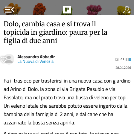
menu_open
Dolo, cambia casa e si trova il
topicida in giardino: paura per la
figlia di due anni
Alessandro Abbadir
23
0
La Nuova di Venezia
28.04.2026
Fa il trasloco per trasferirsi in una nuova casa con giardino
ad Arino di Dolo, la zona di via Brigata Pasubio e via
Fasolato, ma nel prato trova una busta di veleno per topi.
Un veleno letale che sarebbe potuto essere ingerito dalla
bambina della famiglia di 2 anni, e dal cane che ha
azzannato la busta senza aprirla.
A denunciare sui social cosa è capitato, lo stesso neo........