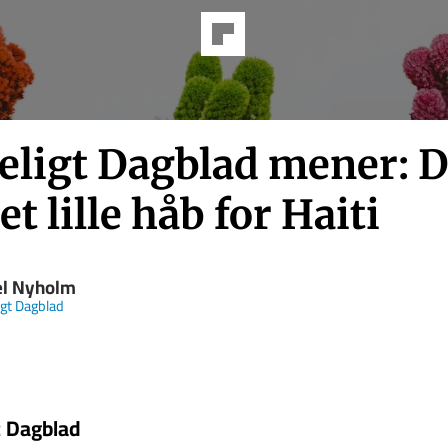
teligt Dagblad mener: 
et lille håb for Haiti
el Nyholm
igt Dagblad
t Dagblad