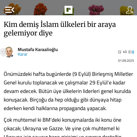
menu_open
Kim demiş İslam ülkeleri bir araya
gelemiyor diye
Mustafa Karaalioğlu
43
0
Karar
01.09.2025
Önümüzdeki hafta bugünlerde (9 Eylül) Birleşmiş Milletler
Genel kurulu toplanacak ve çalışmalar 29 Eylül’e kadar
devam edecek. Bütün üye ülkelerin liderleri genel kurulda
konuşacak. Birçoğu da hep olduğu gibi dünyaya hitap
ederken kendi halklarına propaganda yapacak.
Çok muhtemel ki BM’deki konuşmalarda iki konu öne
çıkacak; Ukrayna ve Gazze. Ve yine çok muhtemel ki
Ukrayna için sayısız barış girişimi ve sınırsız desteğin