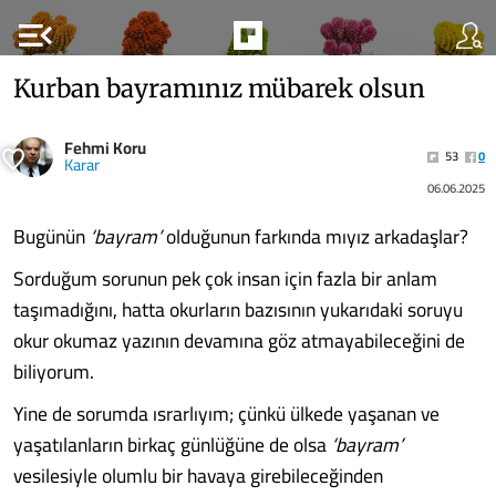
menu_open
Kurban bayramınız mübarek olsun
Fehmi Koru
53
0
Karar
06.06.2025
Bugünün
‘bayram’
olduğunun farkında mıyız arkadaşlar?
Sorduğum sorunun pek çok insan için fazla bir anlam
taşımadığını, hatta okurların bazısının yukarıdaki soruyu
okur okumaz yazının devamına göz atmayabileceğini de
biliyorum.
Yine de sorumda ısrarlıyım; çünkü ülkede yaşanan ve
yaşatılanların birkaç günlüğüne de olsa
‘bayram’
vesilesiyle olumlu bir havaya girebileceğinden