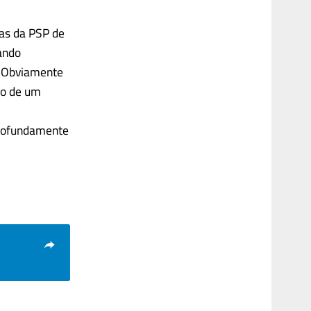
as da PSP de
ando
o. Obviamente
ão de um
profundamente