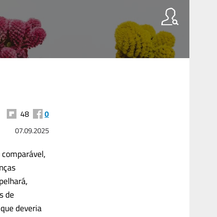
48
0
07.09.2025
é comparável,
enças
pelhará,
s de
 que deveria