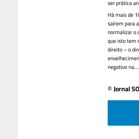
ser prática an
Há mais de 1
saírem para a
normalizar o 
que isto tem 
direito – o di
envelhecimen
negativo na.....
© Jornal S