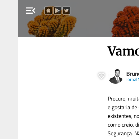
menu_open
Vamo
Brun
Jornal
Procuro, muit
e gostaria de
existentes, n
como creio, d
Segurança. Nã