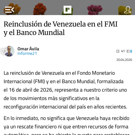
menu_open
Reinclusión de Venezuela en el FMI
y el Banco Mundial
Omar Ávila
41
0
Informe21
20.04.2026
La reinclusión de Venezuela en el Fondo Monetario
Internacional (FMI) y en el Banco Mundial, formalizada
el 16 de abril de 2026, representa a nuestro criterio uno
de los movimientos más significativos en la
reconfiguración internacional del país en años recientes.
En lo inmediato, no significa que Venezuela haya recibido
ya un rescate financiero ni que entren recursos de forma
automática, pero se ha abierto la puerta para restablecer