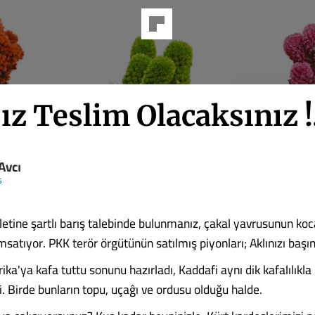
ız Teslim Olacaksınız !.
 Avcı
s
letine şartlı barış talebinde bulunmanız, çakal yavrusunun koc
satıyor. PKK terör örgütünün satılmış piyonları; Aklınızı başını
'ya kafa tuttu sonunu hazırladı, Kaddafi aynı dik kafalılıkla 
ti. Birde bunların topu, uçaĝı ve ordusu olduğu halde.