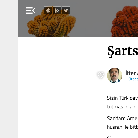
menu_open
Şarts
İlter
Hürse
Sizin Türk dev
tutmasını anım
Saddam Amerika
hüsran ile bit