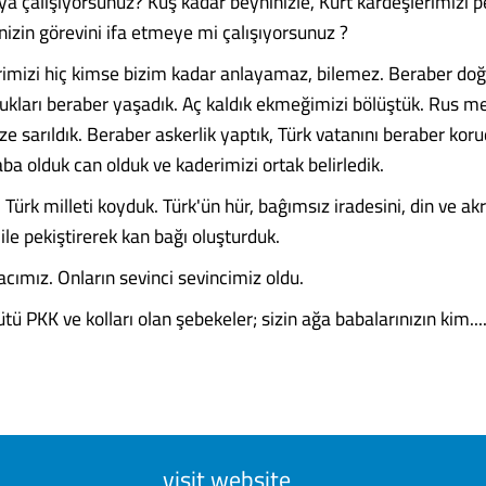
a çalışıyorsunuz? Kuş kadar beyninizle, Kürt kardeşlerimizi p
iğinizin görevini ifa etmeye mi çalışıyorsunuz ?
rimizi hiç kimse bizim kadar anlayamaz, bilemez. Beraber do
ukları beraber yaşadık. Aç kaldık ekmeğimizi bölüştük. Rus m
ize sarıldık. Beraber askerlik yaptık, Türk vatanını beraber korud
aba olduk can olduk ve kaderimizi ortak belirledik.
 Türk milleti koyduk. Türk'ün hür, baĝımsız iradesini, din ve ak
z ile pekiştirerek kan bağı oluşturduk.
 acımız. Onların sevinci sevincimiz oldu.
ütü PKK ve kolları olan şebekeler; sizin ağa babalarınızın kim.....
visit website