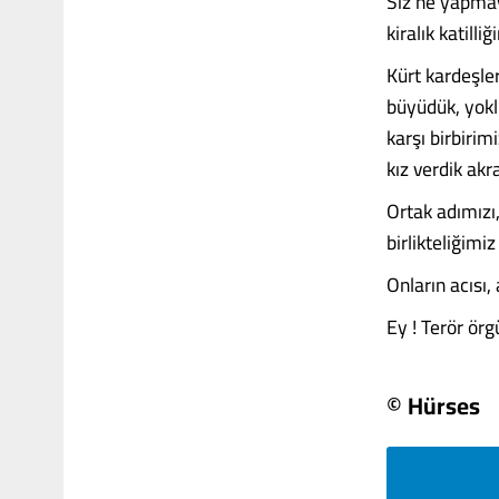
Siz ne yapmay
kiralık katill
Kürt kardeşle
büyüdük, yokl
karşı birbirim
kız verdik akr
Ortak adımızı,
birlikteliğimi
Onların acısı,
Ey ! Terör örg
© Hürses