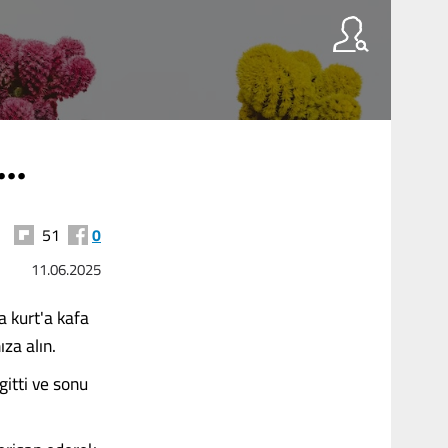
..
51
0
11.06.2025
a kurt'a kafa
za alın.
gitti ve sonu