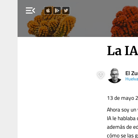
menu_open
La IA
El Zu
Huelva
13 de mayo 2
Ahora soy un 
IA le hablaba 
además de edu
cómo se las g