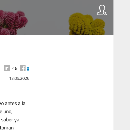
46
0
13.05.2026
yo antes a la
ue uno,
 saber ya
o toman