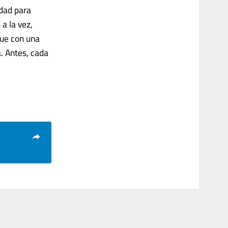
idad para
a la vez,
que con una
a. Antes, cada