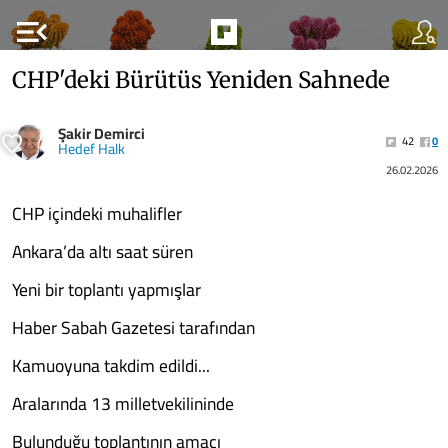
menu_open
CHP'deki Bürütüs Yeniden Sahnede
Şakir Demirci
42
0
Hedef Halk
26.02.2026
CHP içindeki muhalifler
Ankara’da altı saat süren
Yeni bir toplantı yapmışlar
Haber Sabah Gazetesi tarafından
Kamuoyuna takdim edildi...
Aralarında 13 milletvekilininde
Bulunduğu toplantının amacı