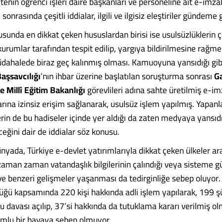
itenin öğrenci işleri daire başkanları ve personeline ait e-imza
onrasında çeşitli iddialar, ilgili ve ilgisiz eleştiriler gündeme g
unda en dikkat çeken hususlardan birisi ise usulsüzlüklerin 
urumlar tarafından tespit edilip, yargıya bildirilmesine rağmen
dahalede biraz geç kalınmış olması. Kamuoyuna yansıdığı gi
aşsavcılığı
’nın ihbar üzerine başlatılan soruşturma sonrası
Ga
e Millî Eğitim Bakanlığı
görevlileri adına sahte üretilmiş e-imz
ına izinsiz erişim sağlanarak, usulsüz işlem yapılmış. Yapanla
erin de bu hadiseler içinde yer aldığı da zaten medyaya yansıd
eceğini dair de iddialar söz konusu.
ünyada, Türkiye e-devlet yatırımlarıyla dikkat çeken ülkeler ar
 zaman zaman vatandaşlık bilgilerinin çalındığı veya sisteme g
ve benzeri gelişmeler yaşanması da tedirginliğe sebep oluyor
üğü kapsamında 220 kişi hakkında adli işlem yapılarak, 199 ş
 davası açılıp, 37’si hakkında da tutuklama kararı verilmiş o
mlu bir havaya sebep olmuyor.