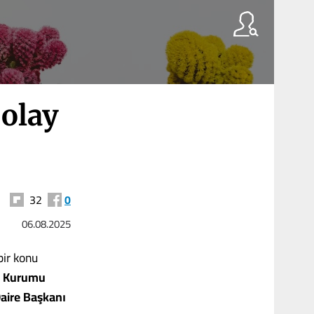
 olay
32
0
06.08.2025
bir konu
şim Kurumu
aire Başkanı