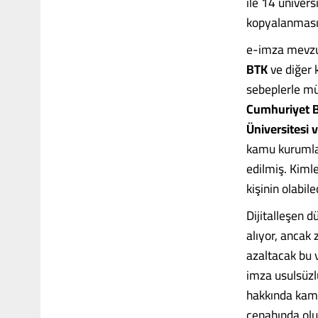
ile 14 ünivers
kopyalanması s
e-imza mevzus
BTK
ve diğer k
sebeplerle mü
Cumhuriyet B
Üniversitesi v
kamu kurumlar
edilmiş. Kiml
kişinin olabil
Dijitalleşen d
alıyor, ancak
azaltacak bu 
imza usulsüzl
hakkında kamu
cenahında olu