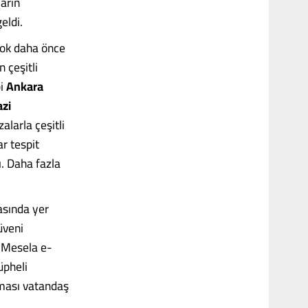
ların
eldi.
çok daha önce
 çeşitli
bi
Ankara
zi
alarla çeşitli
r tespit
ı. Daha fazla
asında yer
üveni
. Mesela e-
üpheli
lması vatandaş