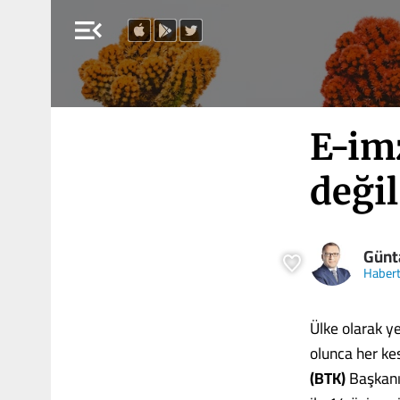
menu_open
E-imz
değil
Günt
Haber
Ülke olarak y
olunca her ke
(BTK)
Başkanı