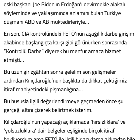
eski başkanı Joe Biden’ın Erdoğan’ı devirmekle alakalı
söyleminde ve yaklaşımında anlamını bulan Türkiye
düşmanı ABD ve AB muktedirleriyle…
En son, CIA kontrolündeki FETÖ’nün aşağılık darbe girişimi
akabinde başlangıçta karşı gibi görünürken sonrasında
“Kontrollü Darbe” diyerek bu menfur amaca hizmet
etmişti…
Bu uzun girizgâhtan sonra gelelim son gelişmeler
ardından Kılıçdaroğlu’nun başlıkta da dikkat çektiğimiz
itiraf mahiyetindeki pişmanlığına…
Bu hususla ilgili değerlendirmeye geçmeden önce şu
gerçeği altını çizerek belirtmek isterim.
Kılıçdaroğlu’nun yapacağı açıklamada ‘hırsızlıklara’ ve
‘yolsuzluklara’ dair belgeler eşliğinde birçok itiraf
bekliyordum ama FETÖ ile ilgili bir açıklama aklımdan bile