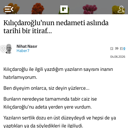
menu_open
Kılıçdaroğlu’nun nedameti aslında
tarihi bir itiraf…
Nihat Nasır
39
0
Haber7
04.06.2026
Kılıçdaroğlu ile ilgili yazdığım yazıların sayısını inanın
hatırlamıyorum.
Ben diyeyim onlarca, siz deyin yüzlerce…
Bunların neredeyse tamamında tabir caiz ise
Kılıçdaroğlu’nu adeta yerden yere vurdum.
Yazıların sertlik dozu en üst düzeydeydi ve hepsi de ya
yaptıkları ya da söyledikleri ile ilgiliydi.