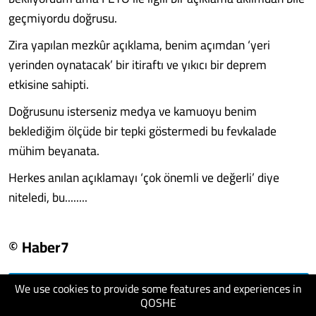
geçmiyordu doğrusu.
Zira yapılan mezkûr açıklama, benim açımdan ‘yeri
yerinden oynatacak’ bir itiraftı ve yıkıcı bir deprem
etkisine sahipti.
Doğrusunu isterseniz medya ve kamuoyu benim
beklediğim ölçüde bir tepki göstermedi bu fevkalade
mühim beyanata.
Herkes anılan açıklamayı ‘çok önemli ve değerli’ diye
niteledi, bu........
© Haber7
We use cookies to provide some features and experiences in
visit website
QOSHE