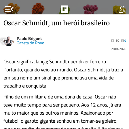
menu_open
Oscar Schmidt, um herói brasileiro
Paulo Briguet
50
0
Gazeta do Povo
20.04.2026
Oscar significa lança; Schmidt quer dizer ferreiro.
Portanto, quando veio ao mundo, Oscar Schmidt já trazia
em seu nome um sinal que prenunciava uma vida de
trabalho e conquista.
Filho de um militar e de uma dona de casa, Oscar não
teve muito tempo para ser pequeno. Aos 12 anos, já era
muito maior que os outros meninos. Apaixonado por
futebol, o garoto gigante sonhou em tornar-se goleiro,
mas era muito desengonçado para a função. Não chegou