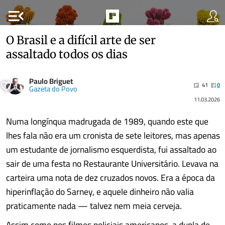
menu_open
O Brasil e a difícil arte de ser
assaltado todos os dias
Paulo Briguet
41
0
Gazeta do Povo
11.03.2026
Numa longínqua madrugada de 1989, quando este que
lhes fala não era um cronista de sete leitores, mas apenas
um estudante de jornalismo esquerdista, fui assaltado ao
sair de uma festa no Restaurante Universitário. Levava na
carteira uma nota de dez cruzados novos. Era a época da
hiperinflação do Sarney, e aquele dinheiro não valia
praticamente nada — talvez nem meia cerveja.
Assim como nos filmes policiais americanos, a dupla de