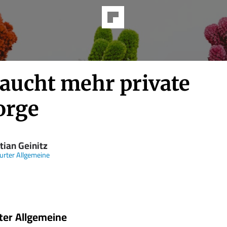
raucht mehr private
orge
tian Geinitz
urter Allgemeine
ter Allgemeine