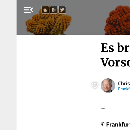
menu_open
Es b
Vors
Chris
Frankf
.....
© Frankfur