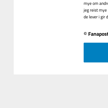
mye om andre 
jeg reist mye
de lever i gir 
© Fanapos