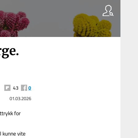
rge.
43
0
01.03.2026
ttrykk for
l kunne vite