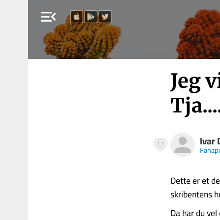
menu_open
Jeg v
Tja...
Ivar 
Fanap
Dette er et de
skribentens h
Da har du vel 