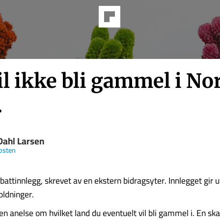
il ikke bli gammel i No
.
Dahl Larsen
osten
battinnlegg, skrevet av en ekstern bidragsyter. Innlegget gir u
oldninger.
en anelse om hvilket land du eventuelt vil bli gammel i. En ska