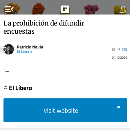
menu_open
La prohibición de difundir
encuestas
Patricio Navia
37
0
El Líbero
31.10.2025
.....
© El Líbero
visit website