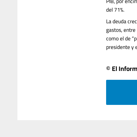
PIB, por encim
del 71%.
La deuda crec
gastos, entre
como el de “p
presidente y ex
© El Infor