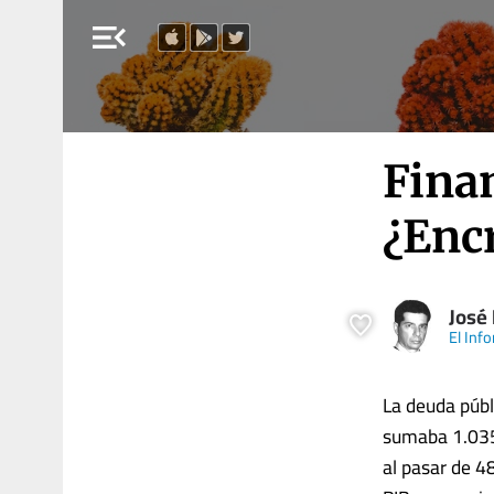
menu_open
Fina
¿Encr
José 
El Inf
La deuda públ
sumaba 1.035,
al pasar de 4