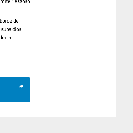
límite riesgoso
sborde de
 subsidios
den al