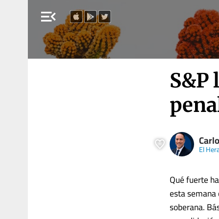
menu_open
S&P l
pena
Carl
El Her
Qué fuerte ha
esta semana c
soberana. Bás