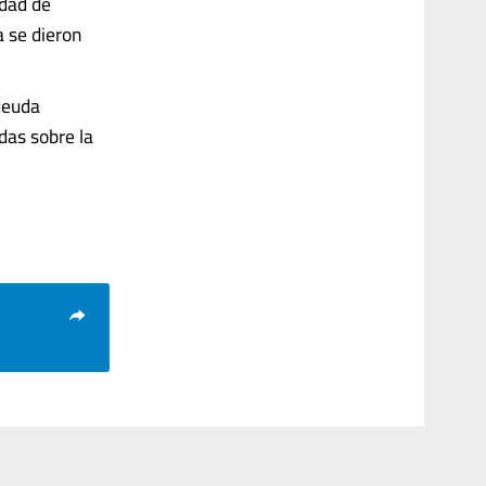
idad de
a se dieron
 deuda
das sobre la