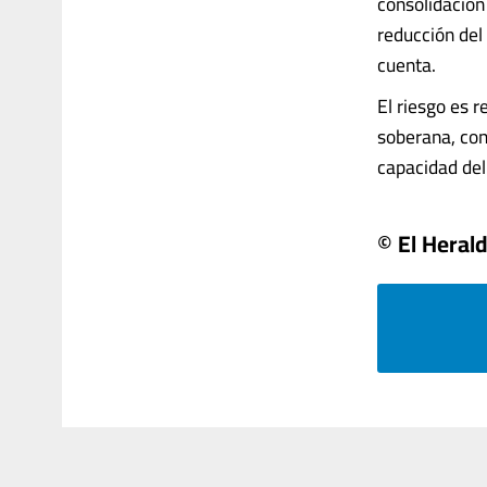
consolidación 
reducción del 
cuenta.
El riesgo es r
soberana, con
capacidad del 
© El Heral