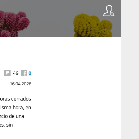
49
0
16.04.2026
horas cerrados
misma hora, en
ncio de una
s, sin