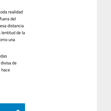
moda realidad
fuera del
esa distancia
lentitud de la
 como una
edas
divisa de
s hace