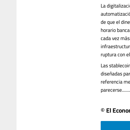
La digitalizaci
automatizació
de que el dine
horario banca
cada vez más 
infraestructu
ruptura con e
Las stablecoi
diseñadas par
referencia me
parecerse.......
© El Econo