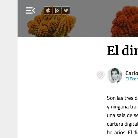
menu_open
El d
Carl
El Eco
Son las tres 
y ninguna tra
una sala de s
cartera digita
horarios. El 