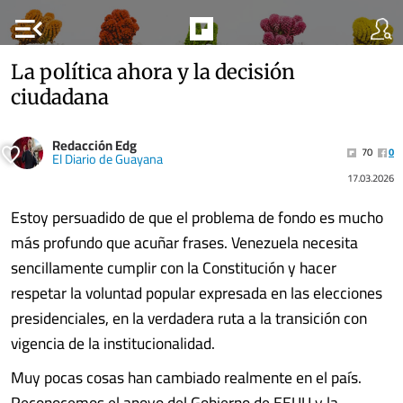
menu_open
La política ahora y la decisión
ciudadana
Redacción Edg
70
0
El Diario de Guayana
17.03.2026
Estoy persuadido de que el problema de fondo es mucho
más profundo que acuñar frases. Venezuela necesita
sencillamente cumplir con la Constitución y hacer
respetar la voluntad popular expresada en las elecciones
presidenciales, en la verdadera ruta a la transición con
vigencia de la institucionalidad.
Muy pocas cosas han cambiado realmente en el país.
Reconocemos el apoyo del Gobierno de EEUU y la