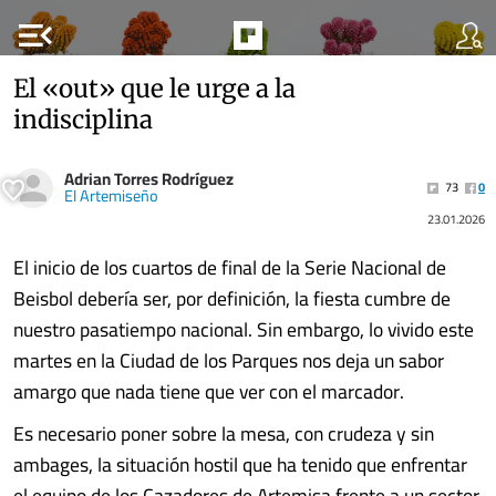
menu_open
El «out» que le urge a la
indisciplina
Adrian Torres Rodríguez
73
0
El Artemiseño
23.01.2026
El inicio de los cuartos de final de la Serie Nacional de
Beisbol debería ser, por definición, la fiesta cumbre de
nuestro pasatiempo nacional. Sin embargo, lo vivido este
martes en la Ciudad de los Parques nos deja un sabor
amargo que nada tiene que ver con el marcador.
Es necesario poner sobre la mesa, con crudeza y sin
ambages, la situación hostil que ha tenido que enfrentar
el equipo de los Cazadores de Artemisa frente a un sector