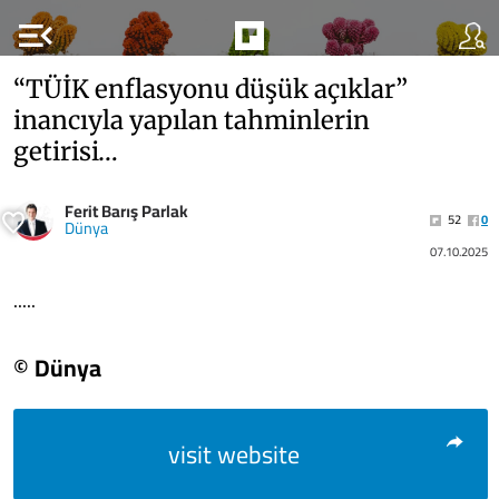
menu_open
“TÜİK enflasyonu düşük açıklar”
inancıyla yapılan tahminlerin
getirisi…
Ferit Barış Parlak
52
0
Dünya
07.10.2025
.....
© Dünya
visit website