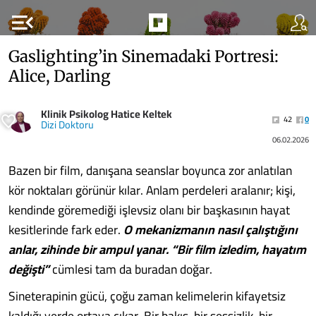
menu_open
Gaslighting’in Sinemadaki Portresi:
Alice, Darling
Klinik Psikolog Hatice Keltek
42
0
Dizi Doktoru
06.02.2026
Bazen bir film, danışana seanslar boyunca zor anlatılan
kör noktaları görünür kılar. Anlam perdeleri aralanır; kişi,
kendinde göremediği işlevsiz olanı bir başkasının hayat
kesitlerinde fark eder.
O mekanizmanın nasıl çalıştığını
anlar, zihinde bir ampul yanar. “Bir film izledim, hayatım
değişti”
cümlesi tam da buradan doğar.
Sineterapinin gücü, çoğu zaman kelimelerin kifayetsiz
kaldığı yerde ortaya çıkar. Bir bakış, bir sessizlik, bir