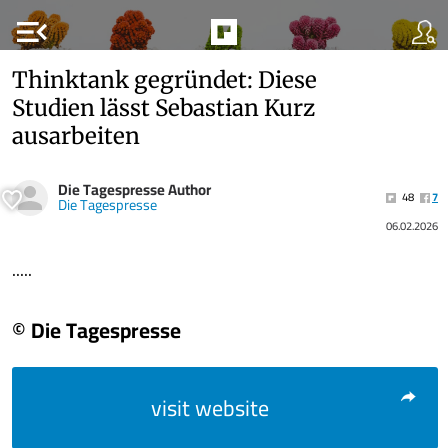
menu_open
Thinktank gegründet: Diese
Studien lässt Sebastian Kurz
ausarbeiten
Die Tagespresse Author
48
7
Die Tagespresse
06.02.2026
.....
© Die Tagespresse
visit website