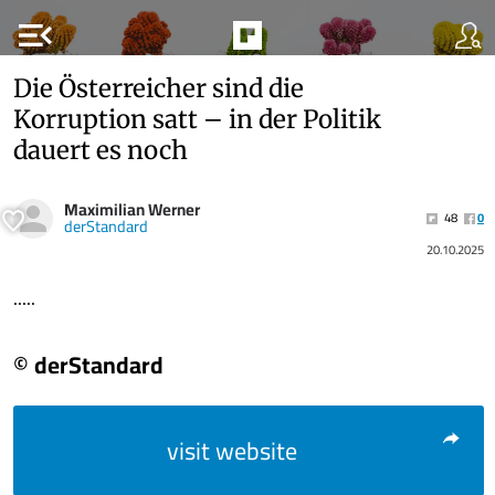
menu_open
Die Österreicher sind die
Korruption satt – in der Politik
dauert es noch
Maximilian Werner
48
0
derStandard
20.10.2025
.....
© derStandard
visit website