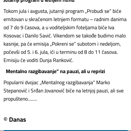
Tokom jula i avgusta, jutarnji program „Probudi se“ biće
emitovan u skraćenom letnjem formatu – radnim danima
od 7 do 9 časova, a u voditeljskim foteljama biće Iva
Kosovac i Danilo Savić. Vikendom se takođe budimo malo
kasnije, pa će emisija „Pokreni se“ subotom i nedeljom,
počevši od 5. i 6. jula, ići u terminu od 8 do 11 časova.
Emisiju će voditi Dunja Ranković.
„Mentalno razgibavanje“ na pauzi, ali u reprizi
Popularni dvojac „Mentalnog razgibavanja“ Marko
Stepanović i Srđan Jovanović biće na letnjoj pauzi, ali sve
propušteno........
© Danas