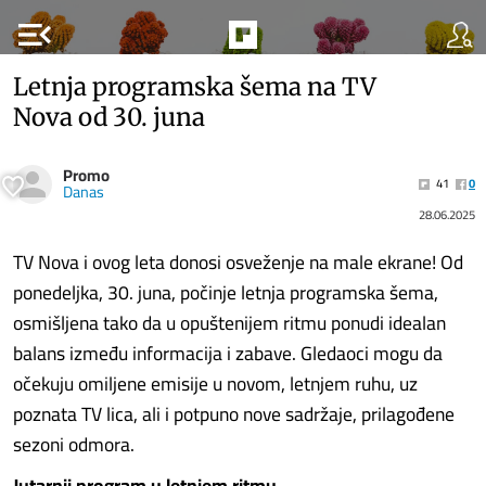
menu_open
Letnja programska šema na TV
Nova od 30. juna
Promo
41
0
Danas
28.06.2025
TV Nova i ovog leta donosi osveženje na male ekrane! Od
ponedeljka, 30. juna, počinje letnja programska šema,
osmišljena tako da u opuštenijem ritmu ponudi idealan
balans između informacija i zabave. Gledaoci mogu da
očekuju omiljene emisije u novom, letnjem ruhu, uz
poznata TV lica, ali i potpuno nove sadržaje, prilagođene
sezoni odmora.
Jutarnji program u letnjem ritmu