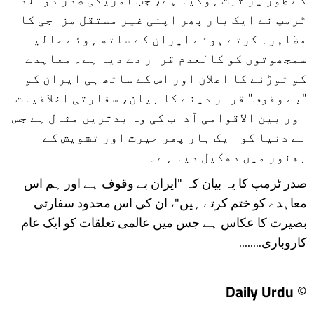
ٹرمپ نے ایک بار پھر اپنی غیر مستقل مزاجی کا
مظاہرہ کرتے ہوئے ایران کے ساتھ ہوئے حالیہ
سمجھوتوں کو کالعدم قرار دے دیا ہے۔ معاہدے
کو توڑنے کا اعلان اور اس کے ساتھ ہی ایران کو
"بے وقوف" قرار دینے کا بیان، سفارتی اخلاقیات
اور بین الاقوامی آداب کی وہ بدترین مثال ہے جس
نے دنیا کو ایک بار پھر حیرت اور تشویش کے
بھنور میں دھکیل دیا ہے۔
​صدر ٹرمپ کا یہ بیان کہ "ایران بے وقوف ہے اور ہم اس
معاہدے کو ختم کرتے ہیں"، ان کی اس محدود سفارتی
بصیرت کا عکاس ہے جس میں عالمی تعلقات کو ایک عام
کاروباری........
© Daily Urdu