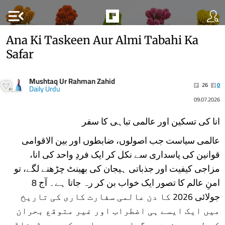
menu_open
Ana Ki Taskeen Aur Almi Tabahi Ka
Safar
Mushtaq Ur Rahman Zahid
26
0
Daily Urdu
09.07.2026
انا کی تسکین اور عالمی تباہی کا سفر
​عالمی سیاست جب اصولوں، ضابطوں اور بین الاقوامی
قوانین کی پاسداری سے نکل کر ایک فردِ واحد کی انا،
مزاجی کیفیت اور جذباتی ہیجان کی بھینٹ چڑھنے لگے، تو
امنِ عالم کا تصور ایک خواب بن کر رہ جاتا ہے۔ آج 8
جولائی 2026 کا دن عالمی سفارت کاری کی تاریخ
میں ایک ایسے ہی اضطراب اور غیر متوقع بحران
کے طور پر ثبت ہوگیا ہے، جب امریکی صدر ڈونلڈ