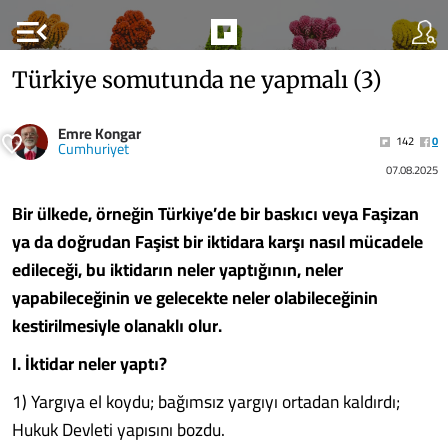
menu_open
Türkiye somutunda ne yapmalı (3)
Emre Kongar
142
0
Cumhuriyet
07.08.2025
Bir ülkede, örneğin Türkiye’de bir baskıcı veya Faşizan
ya da doğrudan Faşist bir iktidara karşı nasıl mücadele
edileceği, bu iktidarın neler yaptığının, neler
yapabileceğinin ve gelecekte neler olabileceğinin
kestirilmesiyle olanaklı olur.
I. İktidar neler yaptı?
1) Yargıya el koydu; bağımsız yargıyı ortadan kaldırdı;
Hukuk Devleti yapısını bozdu.