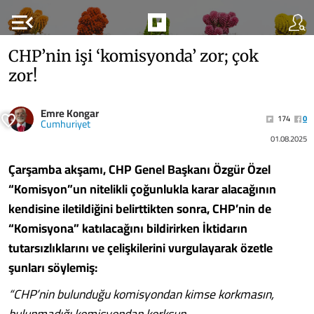
menu_open
CHP’nin işi ‘komisyonda’ zor; çok
zor!
Emre Kongar
174
0
Cumhuriyet
01.08.2025
Çarşamba akşamı, CHP Genel Başkanı Özgür Özel
“Komisyon”un nitelikli çoğunlukla karar alacağının
kendisine iletildiğini belirttikten sonra, CHP’nin de
“Komisyona” katılacağını bildirirken İktidarın
tutarsızlıklarını ve çelişkilerini vurgulayarak özetle
şunları söylemiş:
“CHP’nin bulunduğu komisyondan kimse korkmasın,
bulunmadığı komisyondan korksun.