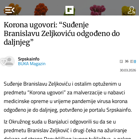
menu_open
Korona ugovori: “Suđenje
Branislavu Zeljkoviću odgođeno do
daljnjeg”
Srpskainfo
36
0
BUKA Magazin
30.03.2026
Suđenje Branislavu Zeljkoviću i ostalim optuženim u
predmetu “Korona ugovori” za malverzacije u nabavci
medicinske opreme u vrijeme pandemije virusa korona
odgođeno je do daljnjeg, potvrđeno je portalu Srpskainfo.
Iz Okružnog suda u Banjaluci odgovorili su da se u
predmetu Branislav Zeljković i drugi čeka na ažuriranje
dokaza od strane Republičkog javnog tužilaštva, a nakon