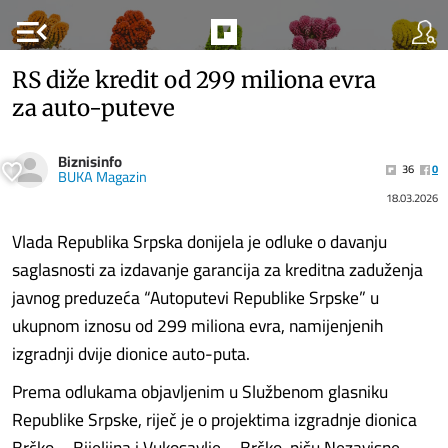
menu_open
RS diže kredit od 299 miliona evra
za auto-puteve
Biznisinfo
36
0
BUKA Magazin
18.03.2026
Vlada Republika Srpska donijela je odluke o davanju
saglasnosti za izdavanje garancija za kreditna zaduženja
javnog preduzeća “Autoputevi Republike Srpske” u
ukupnom iznosu od 299 miliona evra, namijenjenih
izgradnji dvije dionice auto-puta.
Prema odlukama objavljenim u Službenom glasniku
Republike Srpske, riječ je o projektima izgradnje dionica
Brčko – Bijeljina i Vukosavlje – Brčko, pišu Nezavisne