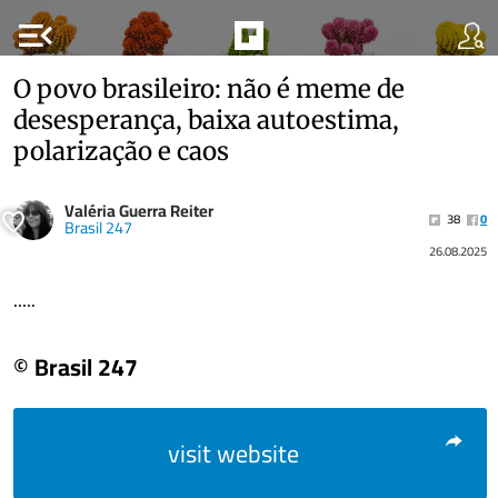
menu_open
O povo brasileiro: não é meme de
desesperança, baixa autoestima,
polarização e caos
Valéria Guerra Reiter
38
0
Brasil 247
26.08.2025
.....
© Brasil 247
visit website