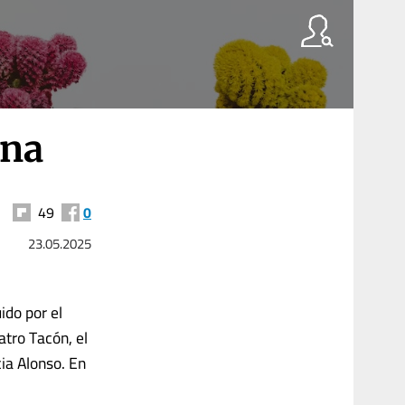
ana
49
0
23.05.2025
ido por el
atro Tacón, el
ia Alonso. En