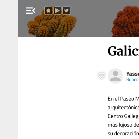
menu_open
Gali
Yass
Bohem
En el Paseo M
arquitectónic
Centro Galleg
más lujoso de
su decoración e