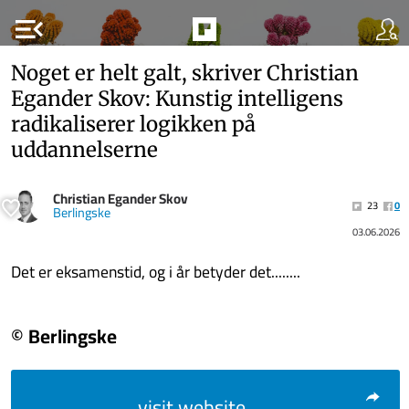
menu_open
Noget er helt galt, skriver Christian
Egander Skov: Kunstig intelligens
radikaliserer logikken på
uddannelserne
Christian Egander Skov
23
0
Berlingske
03.06.2026
Det er eksamenstid, og i år betyder det........
© Berlingske
visit website