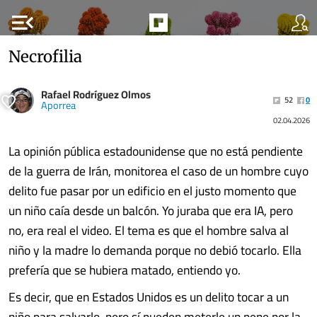
menu_open
Necrofilia
Rafael Rodríguez Olmos
52
0
Aporrea
02.04.2026
La opinión pública estadounidense que no está pendiente
de la guerra de Irán, monitorea el caso de un hombre cuyo
delito fue pasar por un edificio en el justo momento que
un niño caía desde un balcón. Yo juraba que era IA, pero
no, era real el video. El tema es que el hombre salva al
niño y la madre lo demanda porque no debió tocarlo. Ella
prefería que se hubiera matado, entiendo yo.
Es decir, que en Estados Unidos es un delito tocar a un
niño para salvarlo, pero sí pueden meterle un pene por la