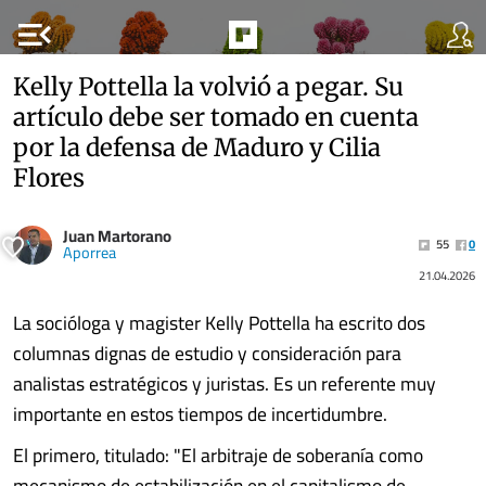
menu_open
Kelly Pottella la volvió a pegar. Su
artículo debe ser tomado en cuenta
por la defensa de Maduro y Cilia
Flores
Juan Martorano
55
0
Aporrea
21.04.2026
La socióloga y magister Kelly Pottella ha escrito dos
columnas dignas de estudio y consideración para
analistas estratégicos y juristas. Es un referente muy
importante en estos tiempos de incertidumbre.
El primero, titulado: "El arbitraje de soberanía como
mecanismo de estabilización en el capitalismo de