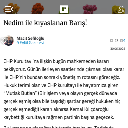
menu_open
Nedim ile kıyaslanan Barış!
Macit Sefiloğlu
27
0
9 Eylül Gazetesi
30.06.2025
CHP Kurultayı’na ilişkin bugün mahkemeden kararı
bekliyoruz. Günün ilerleyen saatlerinde çıkması olası karar
ile CHP’nin bundan sonraki yönetişim rotasını göreceğiz.
Hukuk terimi olan ve CHP kurultayı ile hayatımıza giren
“Mutlak Butlan” (Bir işlem veya olayın gerçek dünyada
gerçekleşmiş olsa bile taşıdığı şartlar gereği hukuken hiç
gerçekleşmediği) kararı alınırsa Kemal Kılıçdaroğlu
kaybettiği kurultaya rağmen partinin başına geçecek.
Bu kararın ne olacağını bir tarafa bırakalım. Tarihinde