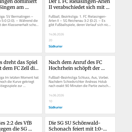
ingen dominiert 
Der 1. FC Rielasingen-Arlen 
Singen am 
II verabschiedet sich mit 
sonspieltag mit 
einem 3:2-Sieg gegen die 
liga: SV Bermatingen – 
Fußball, Bezirksliga: 1. FC Rielasingen-
SG Reichenau
 5:0 (2:0). – Während die 
Arlen II – SG Reichenau 3:2 (0:2). – Es 
den Klassenerhalt schon 
gibt Fußballspiele, deren Verlauf sich nicht 
ltagen...
rational erklären...
14.06.2026
20
Südkurier
 dreht das Spiel 
Nach dem Anruf des FC 
 dem FC Zell die 
Hochrhein schöpft der 
 zur Landesliga
designierte Absteiger SF 
iga Im letzten Moment hat 
Fußball-Bezirksliga Schluss, Aus, Vorbei. 
Schliengen neue Hoffnung
noch die Kurve gekriegt 
Nachdem Schiedsrichter Andreas Holub 
tiegsspiele zur 
nach exakt 90 Minuten die Partie zwischen 
n den SV Rot-Weiß...
dem FC Schönau und den SF...
14.06.2026
10
Südkurier
es 2:2 des VfB 
Die SG SU Schönwald-
gegen die SG 
Schonach feiert mit 1:0-