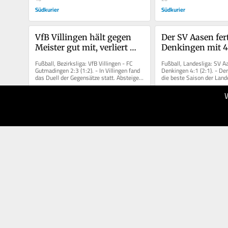
Südkurier
Südkurier
VfB Villingen hält gegen 
Der SV Aasen fert
Meister gut mit, verliert 
Denkingen mit 4:1
aber dennoch 2:3
Videos!
Fußball, Bezirksliga: VfB Villingen - FC 
Fußball, Landesliga: SV Aa
Gutmadingen 2:3 (1:2). - In Villingen fand 
Denkingen 4:1 (2:1). - Der
das Duell der Gegensätze statt. Absteiger 
die beste Saison der Land
gegen Meister und...
mit einem deutlichen Sieg.
30.05.2026
30.05.2026
20
20
Südkurier
Südkurier