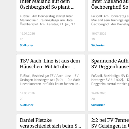
Inter Mailand auf dem 
Inter Mailand au
Öschberghof! So plant 
Öschberghof! So 
Italiens Meister sein 
Italiens Meister s
Fußball: Am Donnerstag startet Inter 
Fußball: Am Donnerstag sta
Trainingslager in Aasen
Trainingslager i
Mailand sein Trainingslager am Hotel 
Mailand sein Trainingslage
Öschberghof. Am Dienstag 21. Juli, 17 
Öschberghof. Am Dienstag 
Uhr, soll es in Aasen ein Training...
Uhr, soll es in Aasen ein Tr
16.07.2026
16.07.2026
20
10
Südkurier
Südkurier
TSV Aach-Linz ist aus dem 
Spannende Aufho
Häuschen: Mit 4:1 über 
SV Deggenhauser
Orsingen-Nenzingen 
in der ersten Hälf
Fußball, Bezirksliga: TSV Aach-Linz – SV 
Fußball, Bezirksliga: SV D
glückt die 
Hattinger SV
Orsingen-Nenzingen 4:1 (3:0). – Die Aach-
Hattinger SV 3:2 (0:2). - D
Linzer konnten ihr Glück kaum fassen, in 
Deggenhausertal tat sich 
Aufstiegsrelegation
ihrer finalen...
motivierten und griffigen G
14.06.2026
14.06.2026
20
20
Südkurier
Südkurier
Daniel Pietzke 
2:2 bei FV Tenn
verabschiedet sich beim SV 
SV Geisingen in 