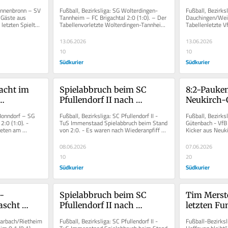
 zum 
sich mit 2:0-Erfolg über FC 
Dauchinge
ennenbronn – SV 
Fußball, Bezirksliga: SG Wolterdingen-
Fußball, Bezirksl
Brigachtal aus der Liga
 Gäste aus 
Tannheim – FC Brigachtal 2:0 (1:0). – Der 
Dauchingen/Weile
letzten Spieltag 
Tabellenvorletzte Wolterdingen-Tannheim 
Tabellenletzte Vf
verabschiedete sich mit...
länger als Abstei
13.06.2026
13.06.2026
10
10
Südkurier
Südkurier
cht im 
Spielabbruch beim SC 
8:2-Pauken
Pfullendorf II nach 
Neukirch-
t dem 2:0 
schwerer Verletzung des 
gegen Schl
Bonndorf – SG 
Fußball, Bezirksliga: SC Pfullendorf II - 
Fußball, Bezirks
Immenstaader Kapitäns 
Villingen
:0 (1:0). - 
TuS Immenstaad Spielabbruch beim Stand 
Gütenbach - VfB V
eten am 
von 2:0. - Es waren nach Wiederanpfiff 
Kicker aus Neuki
ondingen 
Eray Erdem
0 Zuschauer...
gerade vier Minuten gespielt,...
benötigten im K
08.06.2026
07.06.2026
10
20
Südkurier
Südkurier
-
Spielabbruch beim SC 
Tim Merste
scht 
Pfullendorf II nach 
letzten Fu
schwerer Verletzung des 
bei den SF
Marbach/Rietheim 
Fußball, Bezirksliga: SC Pfullendorf II - 
Fußball-Bezirksli
m mit 1:0
Immenstaader Kapitäns 
am glimm