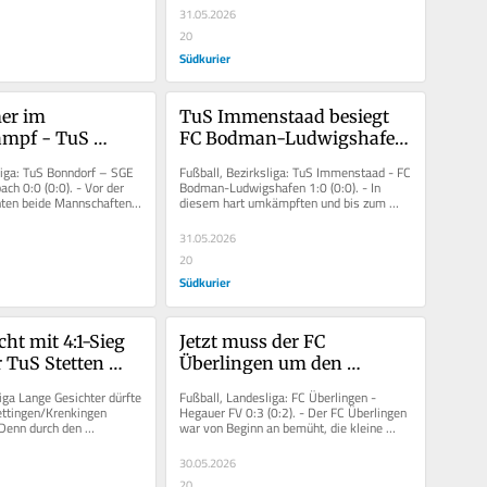
Herten am...
31.05.2026
20
Südkurier
r im 
TuS Immenstaad besiegt 
mpf - TuS 
FC Bodman-Ludwigshafen 
und SGE 
etwas glücklich mit 1:0
liga: TuS Bonndorf – SGE 
Fußball, Bezirksliga: TuS Immenstaad - FC 
Gütenbach 
ch 0:0 (0:0). - Vor der 
Bodman-Ludwigshafen 1:0 (0:0). - In 
ten beide Mannschaften 
diesem hart umkämpften und bis zum 
ch ohne Tore
 lediglich...
Ende spannenden Spiel behielt der...
31.05.2026
20
Südkurier
ht mit 4:1-Sieg 
Jetzt muss der FC 
 TuS Stetten 
Überlingen um den 
tigen Schritt zur 
Klassenerhalt zittern
iga Lange Gesichter dürfte 
Fußball, Landesliga: FC Überlingen - 
a-Relegation
ttingen/Krenkingen 
Hegauer FV 0:3 (0:2). - Der FC Überlingen 
Denn durch den 
war von Beginn an bemüht, die kleine 
tlichen 4:1-Sieg beim...
Chance auf den direkten...
30.05.2026
20