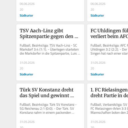
06.06.2026
06.06.2026
20
20
Südkurier
Südkurier
TSV Aach-Linz gibt 
FC Uhldingen füh
Spitzenpartie gegen den SC 
verliert beim AFC
Markdorf in der 
Singen mit 2:3
Fußball, Bezirksliga: TSV Aach-Linz - SC 
Fußball, Bezirksliga: AFC R
Nachspielzeit aus den 
Markdorf 3:4 (1:1). - Überlegen starteten 
Uhldingen 3:2 (2:2). - Der 
die Markdorfer in die Spitzenpartie, Luis 
Singen hat nach einer star
Händen
Webers Eckballvorlage...
einer engagierten...
31.05.2026
31.05.2026
20
20
Südkurier
Südkurier
Türk SV Konstanz dreht 
1. FC Rielasingen
das Spiel und gewinnt 
dreht Partie in der
gegen die SG Reichenau/R.-
Minute und muss
Fußball, Bezirksliga: Türk SV Konstanz - 
Fußball, Verbandsliga: SV 
Waldsiedlung. Mit Videos!
3:3 von Laufenbu
SG Reichenau 2:1 (0:0). - Der Türk. SV 
FC Rielasingen-Arlen 3:3 (2
Konstanz nahm in einem packenden 
Mannschaften boten den Z
hinnehmen. Mit 
Bezirksligaspiel gegen die SG...
Saisonfinale noch ein...
31.05.2026
31.05.2026
10
20