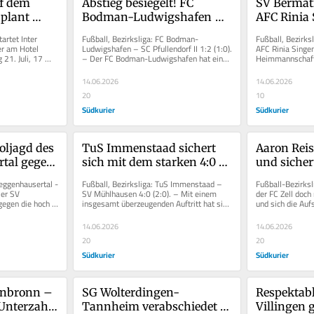
f dem 
Abstieg besiegelt! FC 
SV Bermat
plant 
Bodman-Ludwigshafen 
AFC Rinia 
ein 
muss nach 1:2 gegen SC 
letzten Sai
rtet Inter 
Fußball, Bezirksliga: FC Bodman-
Fußball, Bezirks
n Aasen
Pfullendorf II in die 
5:0
r am Hotel 
Ludwigshafen – SC Pfullendorf II 1:2 (1:0). 
AFC Rinia Singen
21. Juli, 17 
– Der FC Bodman-Ludwigshafen hat einen 
Heimmannschaft 
Kreisliga A
aining...
Sieg gegen den SC Pfullendorf...
vor ein paar Spie
14.06.2026
14.06.2026
20
10
Südkurier
Südkurier
ljagd des 
TuS Immenstaad sichert 
Aaron Reiss
tal gegen 
sich mit dem starken 4:0 
und sichert
te starken 
über den SV Mühlhausen 
Relegation
eggenhausertal - 
Fußball, Bezirksliga: TuS Immenstaad – 
Fußball-Bezirksl
den Klassenerhalt
er SV 
SV Mühlhausen 4:0 (2:0). – Mit einem 
der FC Zell doch 
gegen die hoch 
insgesamt überzeugenden Auftritt hat sich 
und sich die Aufs
äste...
der TuS Immenstaad...
Landesliga gege
14.06.2026
14.06.2026
20
20
Südkurier
Südkurier
enbronn – 
SG Wolterdingen-
Respektabl
Unterzahl 
Tannheim verabschiedet 
Villingen 