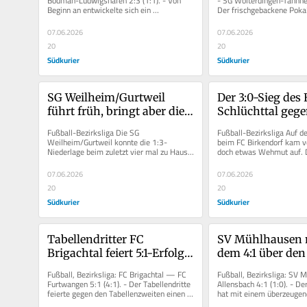
Bodman-Ludwigshafen 2:3 (1:1). - Von 
- SG Wolterdingen-Tannhei
Beginn an entwickelte sich ein 
Der frischgebackene Pokal
ausgeglichenes Spiel mit viel 
Marbach/Rietheim trat geg
Augenmerk...
07.06.2026
07.06.2026
20
20
Südkurier
Südkurier
SG Weilheim/Gurtweil 
Der 3:0-Sieg des 
führt früh, bringt aber die 
Schlüchttal gege
Heimserie des FC Hauingen 
Weil II steht im 
Fußball-Bezirksliga Die SG 
Fußball-Bezirksliga Auf de
nicht in Gefahr
Abschieds
Weilheim/Gurtweil konnte die 1:3-
beim FC Birkendorf kam vo
Niederlage beim zuletzt vier mal zu Hause 
doch etwas Wehmut auf. Di
siegreichen FC Hauingen verkraften. Der...
Leitung verabschiedete be
07.06.2026
07.06.2026
20
20
Südkurier
Südkurier
Tabellendritter FC 
SV Mühlhausen m
Brigachtal feiert 5:1-Erfolg 
dem 4:1 über den 
über Vizemeister FC 
Allensbach den 
Fußball, Bezirksliga: FC Brigachtal — FC 
Fußball, Bezirksliga: SV 
Furtwangen – mit Videos!
Klassenerhalt pe
Furtwangen 5:1 (4:1). - Der Tabellendritte 
Allensbach 4:1 (1:0). - D
feierte gegen den Tabellenzweiten einen 
hat mit einem überzeugen
klaren Sieg. FC...
Heimsieg gegen den SV...