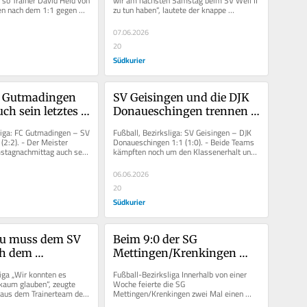
 so Trainer David Held von 
wir am nächsten Samstag beim SV Weil II 
en nach dem 1:1 gegen 
zu tun haben“, lautete der knappe 
ten....
Kommentar von Trainer...
07.06.2026
20
Südkurier
C Gutmadingen 
SV Geisingen und die DJK 
ch sein letztes 
Donaueschingen trennen 
a-Heimspiel
sich unentschieden 1:1
liga: FC Gutmadingen – SV 
Fußball, Bezirksliga: SV Geisingen – DJK 
(2:2). - Der Meister 
Donaueschingen 1:1 (1:0). - Beide Teams 
tagnachmittag auch sein 
kämpften noch um den Klassenerhalt und 
imspiel gegen...
vermochten mit dem...
06.06.2026
20
Südkurier
u muss dem SV 
Beim 9:0 der SG 
ch dem 
Mettingen/Krenkingen 
 4:5 die Punkte 
gegen Absteiger SV Blau-
iga „Wir konnten es 
Fußball-Bezirksliga Innerhalb von einer 
n
Weiß Murg durfte fast jeder 
kaum glauben“, zeugte 
Woche feierte die SG 
 aus dem Trainerteam des 
Mettingen/Krenkingen zwei Mal einen 
einmal ran
überrascht,...
9:0-Sieg. Nach dem Torfestival beim SV 