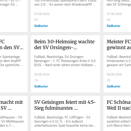
m 0:1 (0:1). - 
TuS Immenstaad Spielabbruch beim Stand 
Hoffnung bleibt“,
sieger SG 
von 2:0. - Es waren nach Wiederanpfiff 
den SF Schlieng
Eray Erdem
en die...
gerade vier Minuten gespielt,...
Meister TuS Stet
07.06.2026
07.06.2026
20
20
Südkurier
Südkurier
FC 
Beim 3:0-Heimsieg wachte 
Meister F
n den SV 
der SV Orsingen-
gewinnt au
Zeichen des 
Nenzingen erst nach dem 
Bezirkslig
r Sportanlage 
Fußball, Bezirksliga: SV Orsingen-
Fußball, Bezirks
Seitenwechsel auf
r dem Anpfiff 
Nenzingen - 1. FC Rielasingen-Arlen II 3:0 
Hinterzarten 4:2 
e sportliche 
(0:0). - Nach einer zähen ersten Halbzeit 
gewann am Sams
im...
hat der SV Orsingen-Nenzingen...
letztes Saisonhe
06.06.2026
06.06.2026
10
20
Südkurier
Südkurier
acht mit 
SV Geisingen feiert mit 4:5-
FC Schöna
SV 
Sieg fulminantes 
Weil II na
Comeback gegen den FC 
turbulenten
Mühlhausen - SV 
Fußball, Bezirksliga: FC Löffingen - SV 
Fußball-Bezirksl
rfekt
Löffingen
überlasse
er SV Mühlhausen 
Geisingen 4:5 (2:1). - Ein äußerst 
zunächst selbst 
den 4:1-
unterhaltsames Spiel brauchte keine lange 
sich Marco Kern
Anlaufzeit, ehe es das erste...
SV Weil II etwas 