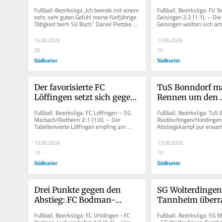
Buch mit einem 4:1 gegen 
reicht der Punkt
Fußball-Bezirksliga „Ich beende mit einem 
Fußball, Bezirksliga: FV T
den FC Hauingen
Klassenerhalt
sehr, sehr guten Gefühl meine fünfjährige 
Geisingen 2:2 (1:1). – Die
Tätigkeit beim SV Buch.“ Daniel Pietzke 
Geisingen wollten sich am 
hat die...
mit einem Sieg beim...
14.06.2026
13.06.2026
20
10
Südkurier
Südkurier
Der favorisierte FC 
TuS Bonndorf ma
Löffingen setzt sich gegen 
Rennen um den 
Pokalsieger SG 
Klassenerhalt mi
Fußball, Bezirksliga: FC Löffingen – SG 
Fußball, Bezirksliga: TuS 
Marbach/Rietheim 2:1 
gegen die SG 
Marbach/Rietheim 2:1 (1:0). – Der 
Riedöschingen/Hondingen 2
Tabellenvierte Löffingen empfing am 
Abstiegskampf pur erwart
durch
Riedöschingen/H
Samstagnachmittag zum...
Samstagnachmittag die 20
alles klar
13.06.2026
13.06.2026
10
10
Südkurier
Südkurier
Drei Punkte gegen den 
SG Wolterdingen
Abstieg: FC Bodman-
Tannheim überra
Ludwigshafen gewinnt mit 
Pokalsieger SG 
Fußball, Bezirksliga: FC Uhldingen - FC 
Fußball, Bezirksliga: SG 
3:2 beim FC Uhldingen
Marbach/Riethei