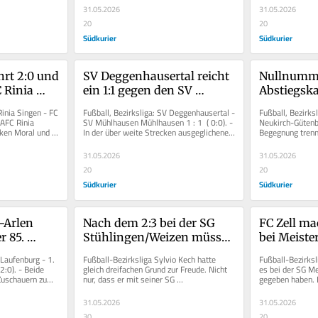
31.05.2026
31.05.2026
20
20
Südkurier
Südkurier
rt 2:0 und 
SV Deggenhausertal reicht 
Nullnumme
 Rinia 
ein 1:1 gegen den SV 
Abstiegska
Mühlhausen zum Titel
Bonndorf 
inia Singen - FC 
Fußball, Bezirksliga: SV Deggenhausertal - 
Fußball, Bezirks
Neukirch-
AFC Rinia 
SV Mühlhausen Mühlhausen 1 : 1  ( 0:0). - 
Neukirch-Gütenba
ken Moral und 
In der über weite Strecken ausgeglichenen 
Begegnung trenn
trennen si
Partie hatte...
im Abstiegskampf
31.05.2026
31.05.2026
20
20
Südkurier
Südkurier
-Arlen 
Nach dem 2:3 bei der SG 
FC Zell mac
 85. 
Stühlingen/Weizen müssen 
bei Meister
 noch das 
die SF Schliengen auf ein 
einen wich
Laufenburg - 1. 
Fußball-Bezirksliga Sylvio Kech hatte 
Fußball-Bezirksl
rg 
Wunder hoffen
Landeslig
:0). - Beide 
gleich dreifachen Grund zur Freude. Nicht 
es bei der SG Me
uschauern zum 
nur, dass er mit seiner SG 
gegeben haben. 
Videos!
Stühlingen/Weizen einen knappen 3:2-
überraschend deu
Sieg...
31.05.2026
31.05.2026
30
20