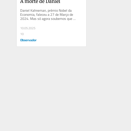
A morte de Daniel
Daniel Kahneman, prémio Nobel da 
Economia, faleceu a 27 de Março de 
2024. Mas só agora soubemos que 
faleceu por suicídio assistido. A razão?...
10.05.2025
10
Observador