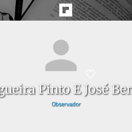
ueira Pinto E José Ben
Observador