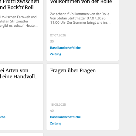
ti Frutti zwischen 
Vollkommen von der Rolle
nd Rock'n'Roll
Zwischenruf Vollkommen von der Rolle 
utti zwischen Fernweh und 
Von Stefan Strittmatter 07.07.2026, 
Stefan Strittmatter 
11.00 Uhr Der Sommer bringt alle ins 
e gibt es zuhauf. Heute 
Schwitzen. Selbst...
 uns...
07.07.2026
30
Basellandschaftliche
Zeitung
ei Arten von 
Fragen über Fragen
d eine Handvoll 
ze
18.05.2025
40
iche
Basellandschaftliche
Zeitung