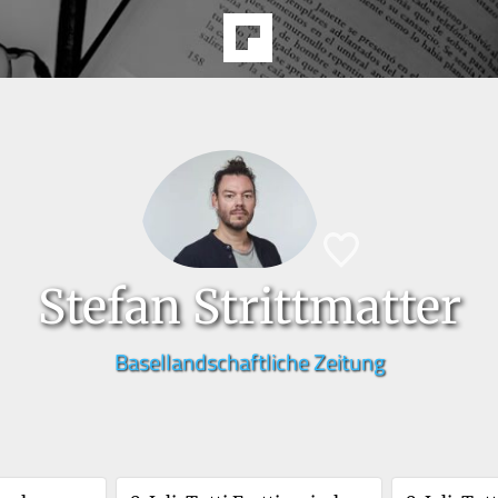
Stefan Strittmatter
Basellandschaftliche Zeitung