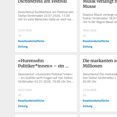
Dichtestress am Festival
Musik verlangt n
Musse
Zwischenruf Dichtestress am Festival Von 
Analyse Musik verlangt n
Stefan Strittmatter 23.07.2026, 17.00 
Stefan Strittmatter 18.07
Uhr So viele Menschen hatte es noch nie 
Uhr In der Region Basel w
auf dem...
Festivals,...
23.07.2026
18.07.2026
10
20
Basellandschaftliche
Basellandschaftliche
Zeitung
Zeitung
«Hurensohn 
Die markanten z
Politiker*innen» – ein 
Millionen
Grafitto wirft Fragen auf
Zwischenruf «Hurensohn Politiker*innen» 
Zwischenruf Die markanten
– ein Grafitto wirft Fragen auf Von Stefan 
Von Stefan Strittmatter 2
Strittmatter 02.07.2026, 19.06 Uhr Die...
05.00 Uhr
02.07.2026
21.04.2026
20
40
Basellandschaftliche
Basellandschaftliche
Zeitung
Zeitung