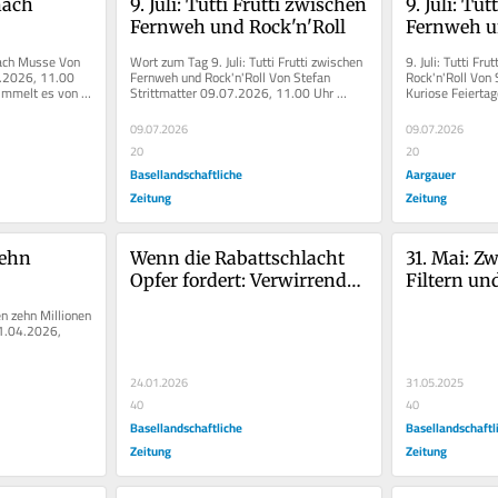
ach 
9. Juli: Tutti Frutti zwischen 
9. Juli: Tut
Fernweh und Rock'n'Roll
Fernweh u
ach Musse Von 
Wort zum Tag 9. Juli: Tutti Frutti zwischen 
9. Juli: Tutti Fr
.2026, 11.00 
Fernweh und Rock'n'Roll Von Stefan 
Rock'n'Roll Von 
immelt es von 
Strittmatter 09.07.2026, 11.00 Uhr 
Kuriose Feiertag
Kuriose...
beschäftigen wir
09.07.2026
09.07.2026
20
20
Basellandschaftliche
Aargauer
Zeitung
Zeitung
ehn 
Wenn die Rabattschlacht 
31. Mai: Zw
Opfer fordert: Verwirrender 
Filtern un
Sale an der Basler 
ganze Sät
 zehn Millionen 
Greifengasse
1.04.2026, 
24.01.2026
31.05.2025
40
40
Basellandschaftliche
Basellandschaftl
Zeitung
Zeitung