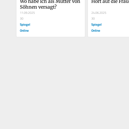
Wo habe ich als Mutter von 
Hört auf die Fra
Söhnen versagt?
11.09.2025
24.06.2025
30
30
Spiegel
Spiegel
Online
Online