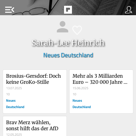
menu_open
Sarah-Lee Heinrich
Neues Deutschland
Brosius-Gersdorf: Doch 
Mehr als 3 Milliarden 
keine GroKo-Stille
Euro – 320 000 Jahre 
13.07.2025
Bürgergeld
15.06.2025
10
10
Neues
Neues
Deutschland
Deutschland
Brav Merz wählen, 
sonst hilft das der AfD
12.05.2025